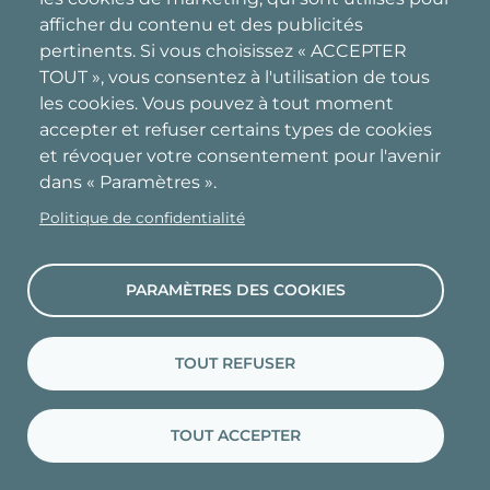
subi des comportements violents, que ce soit
afficher du contenu et des publicités
pertinents. Si vous choisissez « ACCEPTER
de la violence psychologique ou sexuelle.
TOUT », vous consentez à l'utilisation de tous
les cookies. Vous pouvez à tout moment
Mais ça surtout fait en sorte que je ne me suis
accepter et refuser certains types de cookies
jamais senti confortable dans les cercles
et révoquer votre consentement pour l'avenir
dans « Paramètres ».
masculins. Je ne m’y suis jamais reconnu et je
ne suis pas capable de faire semblant dans la
Politique de confidentialité
vie, donc j’ai juste évité ce type de relations
sociales. J’avais des amis masculins, mais mes
PARAMÈTRES DES COOKIES
amies les plus proches et les plus importantes,
à partir de mon adolescence, ont toujours été
des femmes.
TOUT REFUSER
Sans aucun doute, mes réflexions sur la
TOUT ACCEPTER
masculinité sont à la croisée de ma propre