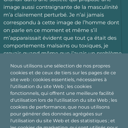
image aussi contraignante de la masculinité
m’a clairement perturbé. Je n’ai jamais
correspondu à cette image de l’homme dont
on parle en ce moment et même s’il
m’apparaissait évident que tout ça était des
comportements malsains ou toxiques, je
croyais quand même que j’avais un problème.
Que c’était moi qui n’étais pas « normal ».
Nous utilisons une sélection de nos propres
cookies et de ceux de tiers sur les pages de ce
site web : cookies essentiels, nécessaires à
Ayant moi-même grandi dans un
l'utilisation du site Web ; les cookies
environnement violent, j’ai aussi développé
fonctionnels, qui offrent une meilleure facilité
une peur de reproduire ces comportements
d'utilisation lors de l'utilisation du site Web ; les
qui m’écoeuraient profondément. Je ne voulais
cookies de performance, que nous utilisons
pas devenir
ça
. Je ne voulais pas blesser les
pour générer des données agrégées sur
gens que j’aime. Je sais que c’est aussi une
l'utilisation du site Web et des statistiques ; et
crainte qui habite plusieurs personnes qui ont
les cookies de marketing, qui sont utilisés pour